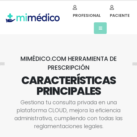
PROFESIONAL
PACIENTE
MIMÉDICO.COM HERRAMIENTA DE
PRESCRIPCIÓN
CARACTERÍSTICAS
PRINCIPALES
G
e
s
t
i
o
n
a
t
u
c
o
n
s
u
l
t
a
p
r
i
v
a
d
a
e
n
u
n
a
p
l
a
t
a
f
o
r
m
a
C
L
O
U
D
,
m
e
j
o
r
a
l
a
e
f
i
c
i
e
n
c
i
a
a
d
m
i
n
i
s
t
r
a
t
i
v
a
,
c
u
m
p
l
i
e
n
d
o
c
o
n
t
o
d
a
s
l
a
s
r
e
g
l
a
m
e
n
t
a
c
i
o
n
e
s
l
e
g
a
l
e
s
.