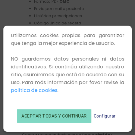
Formato PDF
OMC
Envío por mail a paciente
Histórico prescripciones
Código único de receta
Verificador de recetas para Farmacias
Utilizamos cookies propias para garantizar
PARAFARMACIA
que tenga la mejor experiencia de usuario.
Genera recomendaciones de productos para la salud
NO guardamos datos personales ni datos
NO medicamentos
identificativos. Si continúa utilizando nuestro
sitio, asumiremos que está de acuerdo con su
Vademécum
+55.000
productos
uso. Para más información por favor revise la
Formato PDF
política de cookies
.
Envío por mail a paciente
Venta On-line a paciente en un click
Garantía de NO SUSTITUCIÓN
Trazabilidad e histórico
ACEPTAR TODAS Y CONTINUAR
Configurar
PRESCRIPCIÓN EXPRESS
Genera recomendaciones de forma
rápida
y