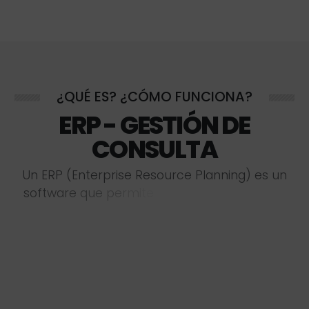
¿QUÉ ES? ¿CÓMO FUNCIONA?
ERP - GESTIÓN DE
CONSULTA
U
n
E
R
P
(
E
n
t
e
r
p
r
i
s
e
R
e
s
o
u
r
c
e
P
l
a
n
n
i
n
g
)
e
s
u
n
s
o
f
t
w
a
r
e
q
u
e
p
e
r
m
i
t
e
c
o
n
t
r
o
l
a
r
l
o
s
f
l
u
j
o
s
d
e