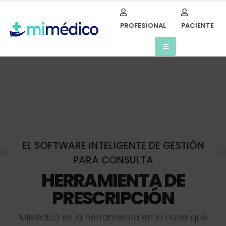
PROFESIONAL
PACIENTE
EL SOFTWARE INTELIGENTE DE GESTIÓN
PARA CONSULTA
HERRAMIENTA DE
PRESCRIPCIÓN
M
i
M
é
d
i
c
o
e
s
l
a
h
e
r
r
a
m
i
e
n
t
a
e
n
l
a
n
u
b
e
q
u
e