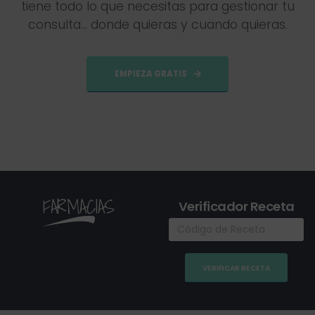
t
i
e
n
e
t
o
d
o
l
o
q
u
e
n
e
c
e
s
i
t
a
s
p
a
r
a
g
e
s
t
i
o
n
a
r
t
u
c
o
n
s
u
l
t
a
.
.
.
d
o
n
d
e
q
u
i
e
r
a
s
y
c
u
a
n
d
o
q
u
i
e
r
a
s
.
EMPIEZA GRATIS
FARMACIAS
Verificador Receta
Código de Receta
VERIFICAR RECETA