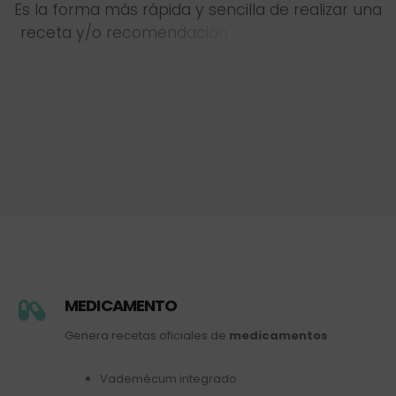
E
s
l
a
f
o
r
m
a
m
á
s
r
á
p
i
d
a
y
s
e
n
c
i
l
l
a
d
e
r
e
a
l
i
z
a
r
u
n
a
r
e
c
e
t
a
y
/
o
r
e
c
o
m
e
n
d
a
c
i
ó
n
d
e
p
r
o
d
u
c
t
o
s
p
a
r
a
l
a
s
a
l
MEDICAMENTO
Genera recetas oficiales de
medicamentos
Vademécum integrado